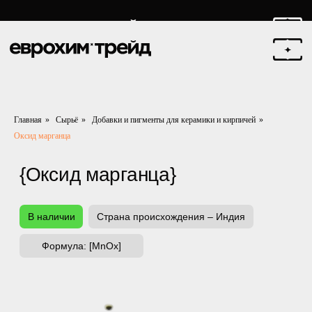
Главная
»
Сырьё
»
Добавки и пигменты для керамики и кирпичей
»
{Оксид марганца}
Оксид марганца
В наличии
Страна происхождения – Индия
Формула: [MnOx]