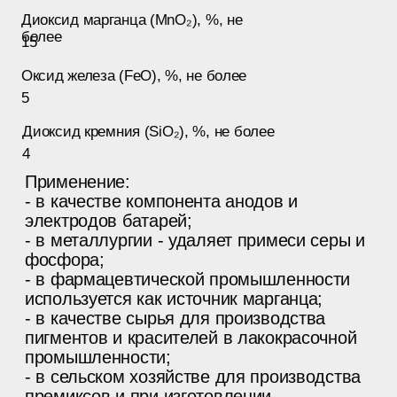
Упаковка:
Мешок
Паллета
25 кг
ООО “Еврохим-Трейд”
2025
{ Документы }
Сайт группы компаний