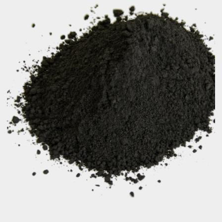
Заказать образец
Оксид марганца - твердый порошок , плохо
растворимый в воде, но способный
реагировать с кислотами и некоторыми
восстановителями.
Синонимы:
Manganous Oxide, Manganese
Оxide, Weldmag
Технические характеристики:
Внешний вид